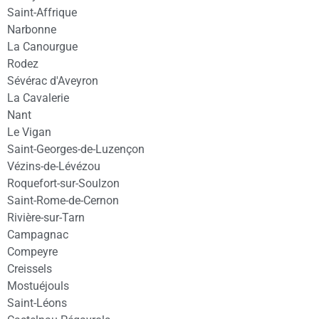
Saint-Affrique
Narbonne
La Canourgue
Rodez
Sévérac d'Aveyron
La Cavalerie
Nant
Le Vigan
Saint-Georges-de-Luzençon
Vézins-de-Lévézou
Roquefort-sur-Soulzon
Saint-Rome-de-Cernon
Rivière-sur-Tarn
Campagnac
Compeyre
Creissels
Mostuéjouls
Saint-Léons