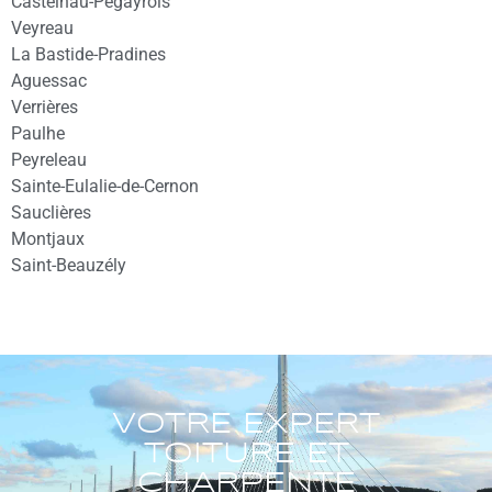
Castelnau-Pégayrols
Veyreau
La Bastide-Pradines
Aguessac
Verrières
Paulhe
Peyreleau
Sainte-Eulalie-de-Cernon
Sauclières
Montjaux
Saint-Beauzély
VOTRE EXPERT
TOITURE ET
CHARPENTE