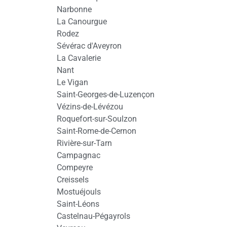
Narbonne
La Canourgue
Rodez
Sévérac d'Aveyron
La Cavalerie
Nant
Le Vigan
Saint-Georges-de-Luzençon
Vézins-de-Lévézou
Roquefort-sur-Soulzon
Saint-Rome-de-Cernon
Rivière-sur-Tarn
Campagnac
Compeyre
Creissels
Mostuéjouls
Saint-Léons
Castelnau-Pégayrols