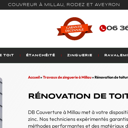
COUVREUR À MILLAU, RODEZ ET AVEYRON
06 36
 TOIT
ÉTANCHÉITÉ
ZINGUERIE
RAVALEM
Accueil
»
Travaux de zinguerie à Millau
»
Rénovation de toitur
RÉNOVATION DE TOI
DB Couverture à Millau met à votre dispositi
zinc. Nos techniciens expérimentés garantis
méthodes performantes et des matériaux dura