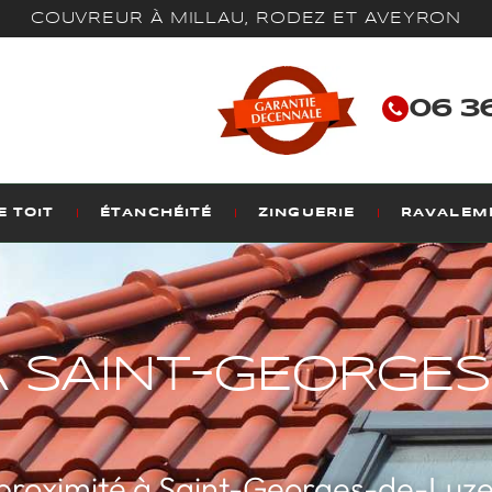
COUVREUR À MILLAU, RODEZ ET AVEYRON
06 36
 TOIT
ÉTANCHÉITÉ
ZINGUERIE
RAVALEM
 SAINT-GEORGES
 proximité à Saint-Georges-de-Luz