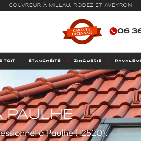
COUVREUR À MILLAU, RODEZ ET AVEYRON
06 36
 TOIT
ÉTANCHÉITÉ
ZINGUERIE
RAVALEM
 PAULHE
essionnel à Paulhe (12520).