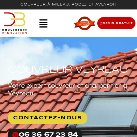
COUVREUR À MILLAU, RODEZ ET AVEYRON
DEVIS GRATUIT
COUVREUR VEYREAU
Votre expert couvreur et charpentier à
Veyreau.
CONTACTEZ-NOUS
06 36 67 23 84