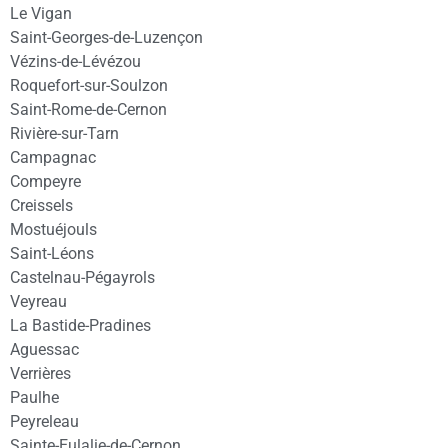
Le Vigan
Saint-Georges-de-Luzençon
Vézins-de-Lévézou
Roquefort-sur-Soulzon
Saint-Rome-de-Cernon
Rivière-sur-Tarn
Campagnac
Compeyre
Creissels
Mostuéjouls
Saint-Léons
Castelnau-Pégayrols
Veyreau
La Bastide-Pradines
Aguessac
Verrières
Paulhe
Peyreleau
Sainte-Eulalie-de-Cernon