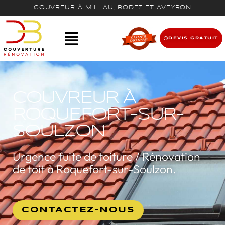
COUVREUR À MILLAU, RODEZ ET AVEYRON
DEVIS GRATUIT
COUVREUR À
ROQUEFORT-SUR-
SOULZON
Urgence fuite de toiture / Rénovation
de toit à Roquefort-sur-Soulzon.
CONTACTEZ-NOUS