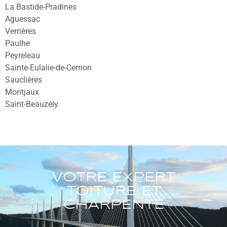
La Bastide-Pradines
Aguessac
Verrières
Paulhe
Peyreleau
Sainte-Eulalie-de-Cernon
Sauclières
Montjaux
Saint-Beauzély
VOTRE EXPERT
TOITURE ET
CHARPENTE