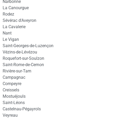
Narbonne
La Canourgue
Rodez
Sévérac d'Aveyron
La Cavalerie
Nant
Le Vigan
Saint-Georges-de-Luzençon
Vézins-de-Lévézou
Roquefort-sur-Soulzon
Saint-Rome-de-Cernon
Rivière-sur-Tarn
Campagnac
Compeyre
Creissels
Mostuéjouls
Saint-Léons
Castelnau-Pégayrols
Veyreau