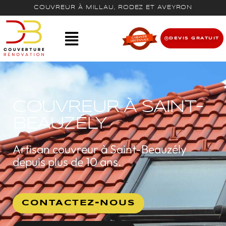
COUVREUR À MILLAU, RODEZ ET AVEYRON
DEVIS GRATUIT
COUVREUR À SAINT-
BEAUZÉLY
Artisan couvreur à Saint-Beauzély
depuis plus de 10 ans.
CONTACTEZ-NOUS