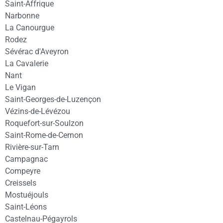
Saint-Affrique
Narbonne
La Canourgue
Rodez
Sévérac d'Aveyron
La Cavalerie
Nant
Le Vigan
Saint-Georges-de-Luzençon
Vézins-de-Lévézou
Roquefort-sur-Soulzon
Saint-Rome-de-Cernon
Rivière-sur-Tarn
Campagnac
Compeyre
Creissels
Mostuéjouls
Saint-Léons
Castelnau-Pégayrols