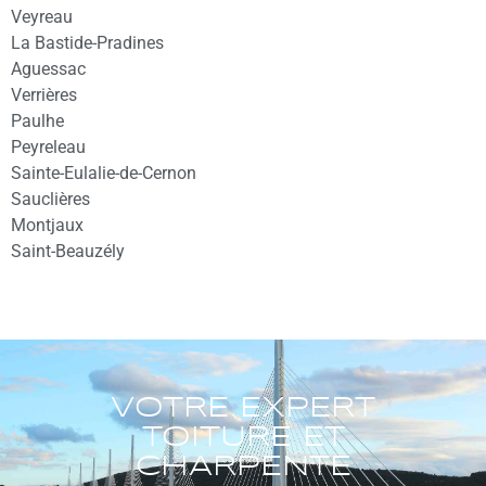
Veyreau
La Bastide-Pradines
Aguessac
Verrières
Paulhe
Peyreleau
Sainte-Eulalie-de-Cernon
Sauclières
Montjaux
Saint-Beauzély
VOTRE EXPERT
TOITURE ET
CHARPENTE